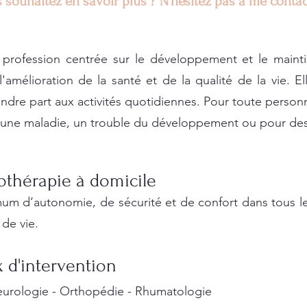
 souhaitez en savoir plus ? N'hésitez pas à me conta
profession centrée sur le développement et le mainti
'amélioration de la santé et de la qualité
de la v
ie. El
endre pa
rt aux
activités quotidi
ennes. Pour toute personn
t, une maladie, un trouble du développement ou pour des
gothérapie à domicile
mum d
’autonomie, de sécurité et de confort dans tous le
de vie.
 d'intervention
Neurologie - Orthopédie -
Rhumatologie
​