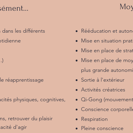
Moy
sément...
 dans les différents
Rééducation et autono
otidienne
Mise en situation pra
Mise en place de stra
.)
Mise en place de moye
plus grande autonom
e réapprentissage
Sortie à l'extérieur
Activités créatrices
cités physiques, cognitives,
Qi-Gong (mouvements
Conscience corporell
ns, retrouver du plaisir
Respiration
acité d'agir
Pleine conscience