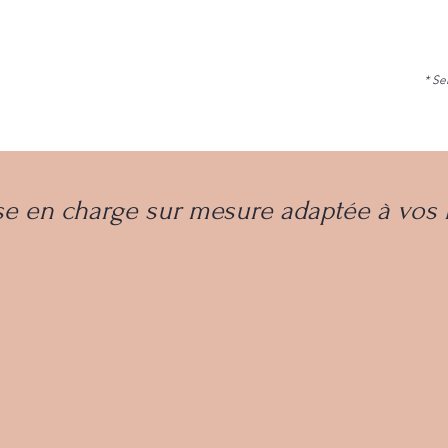
​*
Sel
se en charge sur mesure adaptée à vos